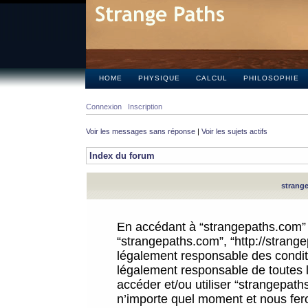
HOME
PHYSIQUE
CALCUL
PHILOSOPHIE
Connexion
Inscription
Voir les messages sans réponse
|
Voir les sujets actifs
Index du forum
strange
En accédant à “strangepaths.com” (d
“strangepaths.com”, “http://strang
légalement responsable des conditi
légalement responsable de toutes l
accéder et/ou utiliser “strangepat
n’importe quel moment et nous fer