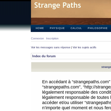
HOME
PHYSIQUE
CALCUL
PHILOSOPHIE
Connexion
Inscription
Voir les messages sans réponse
|
Voir les sujets actifs
Index du forum
strange
En accédant à “strangepaths.com” (d
“strangepaths.com”, “http://strang
légalement responsable des conditi
légalement responsable de toutes l
accéder et/ou utiliser “strangepat
n’importe quel moment et nous fer