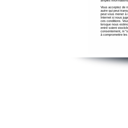
amples informations
Vous acceptez de ne
autre qui peut trans
peut vous mener à 
Internet si nous ju
ces conditions. Vous
lorsque nous estimo
entré soient stocké
consentement, ni “s
à compromettre les