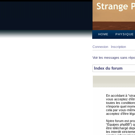
HOME
PHYSIQUE
Connexion
Inscription
Voir les messages sans rép
Index du forum
En accédant à “stra
vous acceptez d’êtr
toutes les condition
n’importe quel mome
cela par vous-même 
acceptez d’être lég
Notre forum est pro
“Équipes phpBB”) qui
être téléchargé dep
les interdit strict