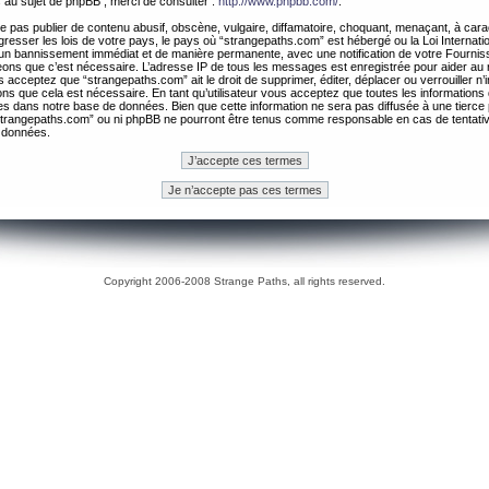
 au sujet de phpBB , merci de consulter :
http://www.phpbb.com/
.
 pas publier de contenu abusif, obscène, vulgaire, diffamatoire, choquant, menaçant, à cara
gresser les lois de votre pays, le pays où “strangepaths.com” est hébergé ou la Loi Internatio
un bannissement immédiat et de manière permanente, avec une notification de votre Fournis
geons que c’est nécessaire. L’adresse IP de tous les messages est enregistrée pour aider au
 acceptez que “strangepaths.com” ait le droit de supprimer, éditer, déplacer ou verrouiller n’
ns que cela est nécessaire. En tant qu’utilisateur vous acceptez que toutes les information
es dans notre base de données. Bien que cette information ne sera pas diffusée à une tierce 
trangepaths.com” ou ni phpBB ne pourront être tenus comme responsable en cas de tentativ
 données.
Copyright 2006-2008 Strange Paths, all rights reserved.