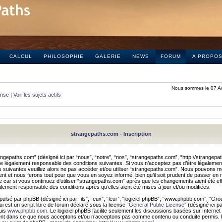
CALCUL
PHILOSOPHIE
GALERIE
NEWS
FORUM
A PROPO
Nous sommes le 07 A
onse
|
Voir les sujets actifs
strangepaths.com - Inscription
ngepaths.com” (désigné ici par “nous”, “notre”, “nos”, “strangepaths.com”, “http://strangepa
e légalement responsable des conditions suivantes. Si vous n’acceptez pas d’être légaleme
s suivantes veuillez alors ne pas accéder et/ou utiliser “strangepaths.com”. Nous pouvons mod
nt et nous ferons tout pour que vous en soyez informé, bien qu’il soit prudent de passer en 
car si vous continuez d’utiliser “strangepaths.com” après que les changements aient été e
alement responsable des conditions après qu’elles aient été mises à jour et/ou modifiées.
pulsé par phpBB (désigné ici par “ils”, “eux”, “leur”, “logiciel phpBB”, “www.phpbb.com”, “Gr
 est un script libre de forum déclaré sous la license “
General Public License
” (désigné ici p
uis
www.phpbb.com
. Le logiciel phpBB facilite seulement les discussions basées sur Internet
ement dans ce que nous acceptons et/ou n’acceptons pas comme contenu ou conduite permis. 