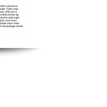
ctère sexuel ou
nale. Faire cela
seur d’Accès à
 renforcement de
importe quel sujet
s que vous avez
partie sans votre
e de piratage visant