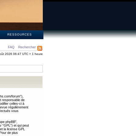
S
RESSOURCES
FAQ
Rechercher
oût 2026 06:47 UTC + 1 heure
ths.com/forum”),
nt responsable de
ifier celles-ci à
revue régulièrement
ffectués vous
oupe phpBB”,
ar “GPL”) et qui peut
 et la license GPL
Pour de plus