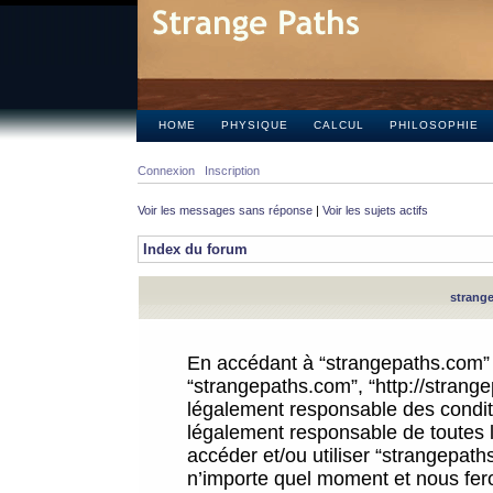
HOME
PHYSIQUE
CALCUL
PHILOSOPHIE
Connexion
Inscription
Voir les messages sans réponse
|
Voir les sujets actifs
Index du forum
strange
En accédant à “strangepaths.com” (d
“strangepaths.com”, “http://strang
légalement responsable des conditi
légalement responsable de toutes l
accéder et/ou utiliser “strangepat
n’importe quel moment et nous fer