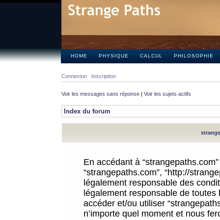
HOME
PHYSIQUE
CALCUL
PHILOSOPHIE
Connexion
Inscription
Voir les messages sans réponse
|
Voir les sujets actifs
Index du forum
strange
En accédant à “strangepaths.com” (d
“strangepaths.com”, “http://strang
légalement responsable des conditi
légalement responsable de toutes l
accéder et/ou utiliser “strangepat
n’importe quel moment et nous fer