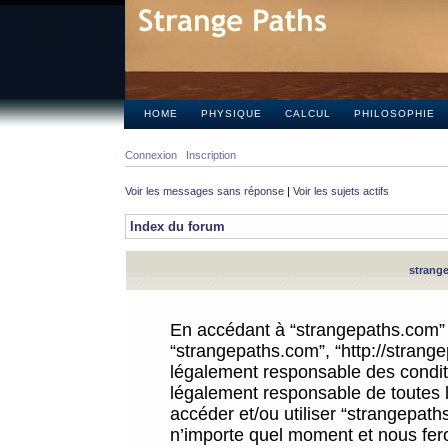
HOME
PHYSIQUE
CALCUL
PHILOSOPHIE
Connexion
Inscription
Voir les messages sans réponse
|
Voir les sujets actifs
Index du forum
strange
En accédant à “strangepaths.com” (d
“strangepaths.com”, “http://strang
légalement responsable des conditi
légalement responsable de toutes l
accéder et/ou utiliser “strangepat
n’importe quel moment et nous fer