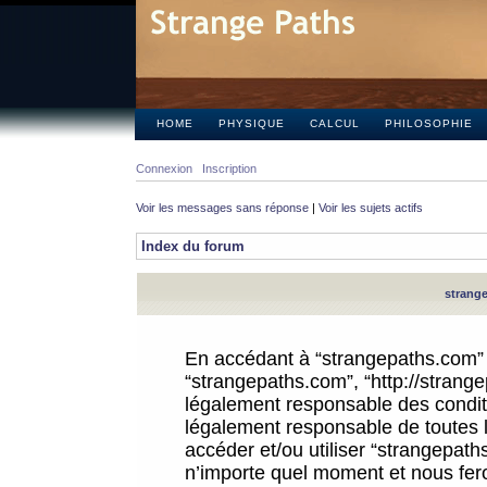
HOME
PHYSIQUE
CALCUL
PHILOSOPHIE
Connexion
Inscription
Voir les messages sans réponse
|
Voir les sujets actifs
Index du forum
strange
En accédant à “strangepaths.com” (d
“strangepaths.com”, “http://strang
légalement responsable des conditi
légalement responsable de toutes l
accéder et/ou utiliser “strangepat
n’importe quel moment et nous fer