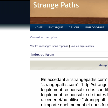
HOME
PHYSIQUE
CALCUL
PHILOSOPHIE
Connexion
Inscription
Voir les messages sans réponse
|
Voir les sujets actifs
Index du forum
strange
En accédant à “strangepaths.com” (d
“strangepaths.com”, “http://strang
légalement responsable des conditi
légalement responsable de toutes l
accéder et/ou utiliser “strangepat
n’importe quel moment et nous fer