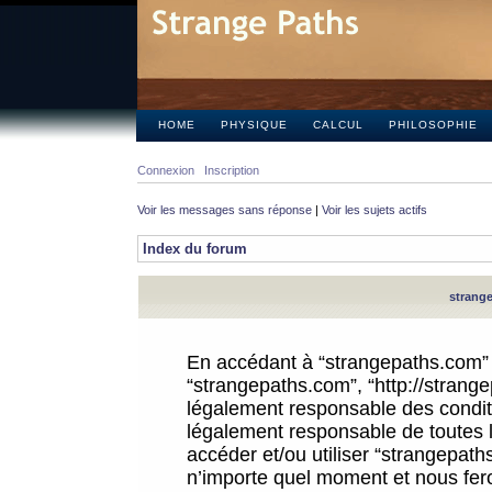
HOME
PHYSIQUE
CALCUL
PHILOSOPHIE
Connexion
Inscription
Voir les messages sans réponse
|
Voir les sujets actifs
Index du forum
strange
En accédant à “strangepaths.com” (d
“strangepaths.com”, “http://strang
légalement responsable des conditi
légalement responsable de toutes l
accéder et/ou utiliser “strangepat
n’importe quel moment et nous fer