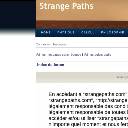
HOME
PHYSIQUE
CALCUL
PHILOSOPHIE
Connexion
Inscription
Voir les messages sans réponse
|
Voir les sujets actifs
Index du forum
strange
En accédant à “strangepaths.com” (d
“strangepaths.com”, “http://strang
légalement responsable des conditi
légalement responsable de toutes l
accéder et/ou utiliser “strangepat
n’importe quel moment et nous fer