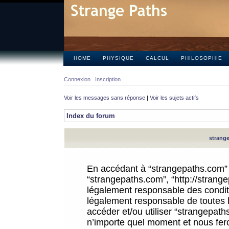
HOME
PHYSIQUE
CALCUL
PHILOSOPHIE
Connexion
Inscription
Voir les messages sans réponse
|
Voir les sujets actifs
Index du forum
strange
En accédant à “strangepaths.com” (d
“strangepaths.com”, “http://strang
légalement responsable des conditi
légalement responsable de toutes l
accéder et/ou utiliser “strangepat
n’importe quel moment et nous fer