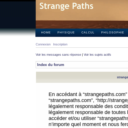
HOME
PHYSIQUE
CALCUL
PHILOSOPHIE
Connexion
Inscription
Voir les messages sans réponse
|
Voir les sujets actifs
Index du forum
strange
En accédant à “strangepaths.com” (d
“strangepaths.com”, “http://strang
légalement responsable des conditi
légalement responsable de toutes l
accéder et/ou utiliser “strangepat
n’importe quel moment et nous fer