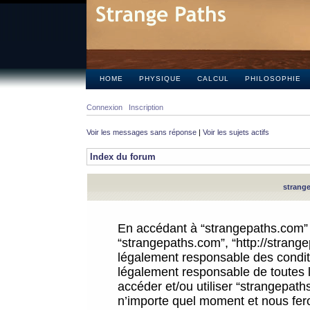
HOME
PHYSIQUE
CALCUL
PHILOSOPHIE
Connexion
Inscription
Voir les messages sans réponse
|
Voir les sujets actifs
Index du forum
strange
En accédant à “strangepaths.com” (d
“strangepaths.com”, “http://strang
légalement responsable des conditi
légalement responsable de toutes l
accéder et/ou utiliser “strangepat
n’importe quel moment et nous fer