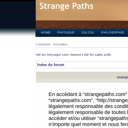
HOME
PHYSIQUE
CALCUL
PHILOSOPHIE
Connexion
Inscription
Voir les messages sans réponse
|
Voir les sujets actifs
Index du forum
strange
En accédant à “strangepaths.com” (d
“strangepaths.com”, “http://strang
légalement responsable des conditi
légalement responsable de toutes l
accéder et/ou utiliser “strangepat
n’importe quel moment et nous fer