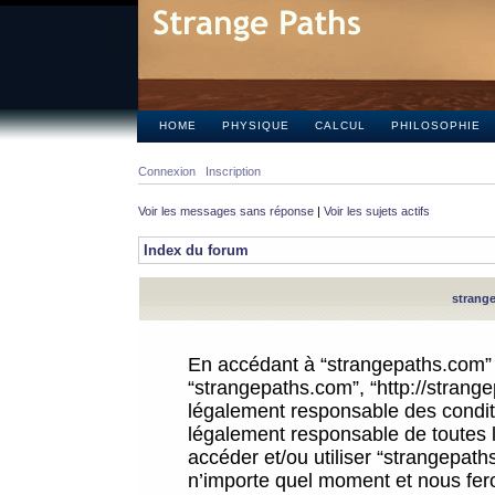
HOME
PHYSIQUE
CALCUL
PHILOSOPHIE
Connexion
Inscription
Voir les messages sans réponse
|
Voir les sujets actifs
Index du forum
strange
En accédant à “strangepaths.com” (d
“strangepaths.com”, “http://strang
légalement responsable des conditi
légalement responsable de toutes l
accéder et/ou utiliser “strangepat
n’importe quel moment et nous fer