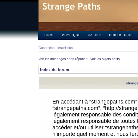
HOME
PHYSIQUE
CALCUL
PHILOSOPHIE
Connexion
Inscription
Voir les messages sans réponse
|
Voir les sujets actifs
Index du forum
strange
En accédant à “strangepaths.com” (d
“strangepaths.com”, “http://strang
légalement responsable des conditi
légalement responsable de toutes l
accéder et/ou utiliser “strangepat
n’importe quel moment et nous fer