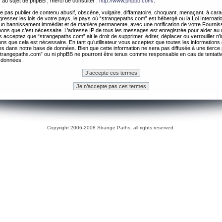
 au sujet de phpBB , merci de consulter :
http://www.phpbb.com/
.
 pas publier de contenu abusif, obscène, vulgaire, diffamatoire, choquant, menaçant, à cara
gresser les lois de votre pays, le pays où “strangepaths.com” est hébergé ou la Loi Internatio
un bannissement immédiat et de manière permanente, avec une notification de votre Fournis
geons que c’est nécessaire. L’adresse IP de tous les messages est enregistrée pour aider au
 acceptez que “strangepaths.com” ait le droit de supprimer, éditer, déplacer ou verrouiller n’
ns que cela est nécessaire. En tant qu’utilisateur vous acceptez que toutes les information
es dans notre base de données. Bien que cette information ne sera pas diffusée à une tierce 
trangepaths.com” ou ni phpBB ne pourront être tenus comme responsable en cas de tentativ
 données.
Copyright 2006-2008 Strange Paths, all rights reserved.