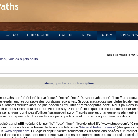
CALCUL
PHILOSOPHIE
GALERIE
NEWS
FORUM
A PROPO
Nous sommes le 09 A
onse
|
Voir les sujets actifs
strangepaths.com - Inscription
ngepaths.com” (désigné ici par “nous”, “notre”, “nos”, “strangepaths.com”, “http://strangepa
e légalement responsable des conditions suivantes. Si vous n’acceptez pas d’être légaleme
s suivantes veuillez alors ne pas accéder et/ou utiliser “strangepaths.com”. Nous pouvons mod
nt et nous ferons tout pour que vous en soyez informé, bien qu’il soit prudent de passer en 
car si vous continuez d’utiliser “strangepaths.com” après que les changements aient été e
alement responsable des conditions après qu’elles aient été mises à jour et/ou modifiées.
pulsé par phpBB (désigné ici par “ils”, “eux”, “leur”, “logiciel phpBB”, “www.phpbb.com”, “Gr
 est un script libre de forum déclaré sous la license “
General Public License
” (désigné ici p
uis
www.phpbb.com
. Le logiciel phpBB facilite seulement les discussions basées sur Internet
ement dans ce que nous acceptons et/ou n’acceptons pas comme contenu ou conduite permis. 