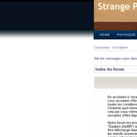
HOME
PHYSIQUE
Connexion
Inscription
Voir les messages sans rép
Index du forum
En accédant à “stra
vous acceptez d’êtr
toutes les condition
n’importe quel mome
cela par vous-même 
acceptez d’être lég
Notre forum est pro
“Équipes phpBB”) qui
être téléchargé dep
les interdit strict