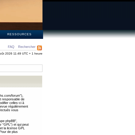
S
RESSOURCES
FAQ
Rechercher
oût 2026 11:49 UTC + 1 heure
ths.com/forum”),
nt responsable de
ifier celles-ci à
revue régulièrement
ffectués vous
oupe phpBB”,
ar “GPL”) et qui peut
 et la license GPL
Pour de plus