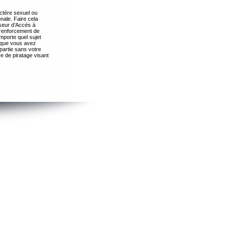
ctère sexuel ou
nale. Faire cela
seur d’Accès à
 renforcement de
importe quel sujet
s que vous avez
partie sans votre
e de piratage visant