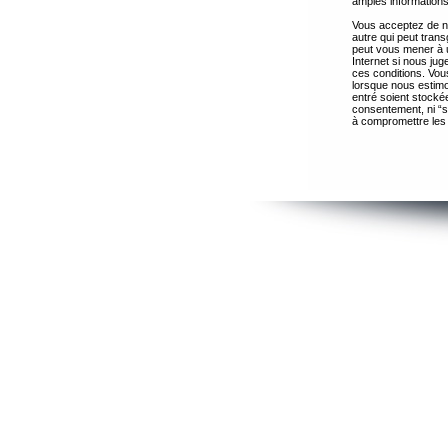
amples informations
Vous acceptez de ne
autre qui peut trans
peut vous mener à 
Internet si nous ju
ces conditions. Vous
lorsque nous estimo
entré soient stocké
consentement, ni “s
à compromettre les