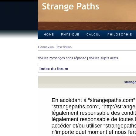
HOME
PHYSIQUE
CALCUL
PHILOSOPHIE
Connexion
Inscription
Voir les messages sans réponse
|
Voir les sujets actifs
Index du forum
strange
En accédant à “strangepaths.com” (d
“strangepaths.com”, “http://strang
légalement responsable des conditi
légalement responsable de toutes l
accéder et/ou utiliser “strangepat
n’importe quel moment et nous fer