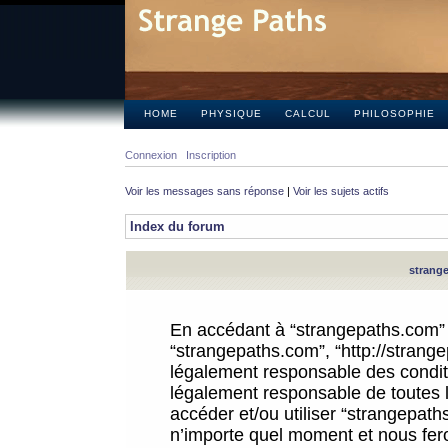
HOME
PHYSIQUE
CALCUL
PHILOSOPHIE
Connexion
Inscription
Voir les messages sans réponse
|
Voir les sujets actifs
Index du forum
strange
En accédant à “strangepaths.com” (d
“strangepaths.com”, “http://strang
légalement responsable des conditi
légalement responsable de toutes l
accéder et/ou utiliser “strangepat
n’importe quel moment et nous fer