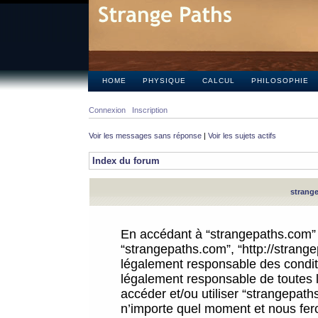
HOME
PHYSIQUE
CALCUL
PHILOSOPHIE
Connexion
Inscription
Voir les messages sans réponse
|
Voir les sujets actifs
Index du forum
strange
En accédant à “strangepaths.com” (d
“strangepaths.com”, “http://strang
légalement responsable des conditi
légalement responsable de toutes l
accéder et/ou utiliser “strangepat
n’importe quel moment et nous fer