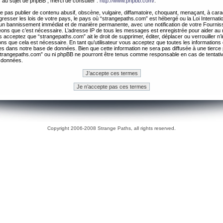
 au sujet de phpBB , merci de consulter :
http://www.phpbb.com/
.
 pas publier de contenu abusif, obscène, vulgaire, diffamatoire, choquant, menaçant, à cara
gresser les lois de votre pays, le pays où “strangepaths.com” est hébergé ou la Loi Internatio
un bannissement immédiat et de manière permanente, avec une notification de votre Fournis
geons que c’est nécessaire. L’adresse IP de tous les messages est enregistrée pour aider au
 acceptez que “strangepaths.com” ait le droit de supprimer, éditer, déplacer ou verrouiller n’
ns que cela est nécessaire. En tant qu’utilisateur vous acceptez que toutes les information
es dans notre base de données. Bien que cette information ne sera pas diffusée à une tierce 
trangepaths.com” ou ni phpBB ne pourront être tenus comme responsable en cas de tentativ
 données.
Copyright 2006-2008 Strange Paths, all rights reserved.