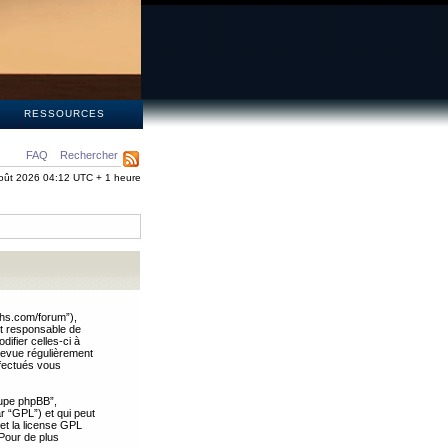
S
RESSOURCES
FAQ
Rechercher
oût 2026 04:12 UTC + 1 heure
ths.com/forum”),
nt responsable de
ifier celles-ci à
revue régulièrement
ffectués vous
oupe phpBB”,
ar “GPL”) et qui peut
 et la license GPL
Pour de plus