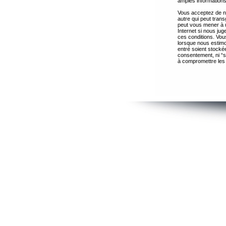
amples informations
Vous acceptez de ne
autre qui peut trans
peut vous mener à 
Internet si nous ju
ces conditions. Vous
lorsque nous estimo
entré soient stocké
consentement, ni “s
à compromettre les