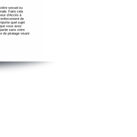
ctère sexuel ou
nale. Faire cela
seur d’Accès à
 renforcement de
importe quel sujet
s que vous avez
partie sans votre
e de piratage visant