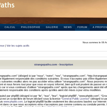
CALCUL
PHILOSOPHIE
GALERIE
NEWS
FORUM
A PROPO
Nous sommes le 06 A
onse
|
Voir les sujets actifs
strangepaths.com - Inscription
ngepaths.com” (désigné ici par “nous”, “notre”, “nos”, “strangepaths.com”, “http://strangepa
e légalement responsable des conditions suivantes. Si vous n’acceptez pas d’être légaleme
s suivantes veuillez alors ne pas accéder et/ou utiliser “strangepaths.com”. Nous pouvons mod
nt et nous ferons tout pour que vous en soyez informé, bien qu’il soit prudent de passer en 
car si vous continuez d’utiliser “strangepaths.com” après que les changements aient été e
alement responsable des conditions après qu’elles aient été mises à jour et/ou modifiées.
pulsé par phpBB (désigné ici par “ils”, “eux”, “leur”, “logiciel phpBB”, “www.phpbb.com”, “Gr
 est un script libre de forum déclaré sous la license “
General Public License
” (désigné ici p
uis
www.phpbb.com
. Le logiciel phpBB facilite seulement les discussions basées sur Internet
ement dans ce que nous acceptons et/ou n’acceptons pas comme contenu ou conduite permis. 