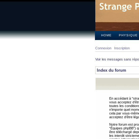
HOME
PHYSIQUE
Connexion
Inscription
Voir les messages sans rép
Index du forum
En accédant à “stra
vous acceptez d’êtr
toutes les condition
n’importe quel mome
cela par vous-même 
acceptez d’être lég
Notre forum est pro
“Équipes phpBB”) qui
être téléchargé dep
les interdit strict