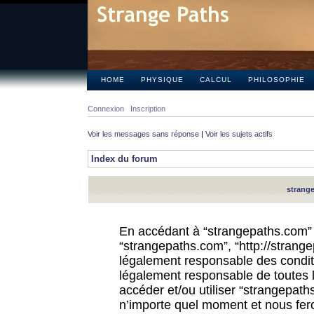
HOME
PHYSIQUE
CALCUL
PHILOSOPHIE
Connexion
Inscription
Voir les messages sans réponse
|
Voir les sujets actifs
Index du forum
strange
En accédant à “strangepaths.com” (d
“strangepaths.com”, “http://strang
légalement responsable des conditi
légalement responsable de toutes l
accéder et/ou utiliser “strangepat
n’importe quel moment et nous fer