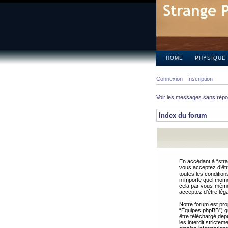
HOME
PHYSIQUE
Connexion
Inscription
Voir les messages sans rép
Index du forum
En accédant à “stra
vous acceptez d’êtr
toutes les condition
n’importe quel mome
cela par vous-même 
acceptez d’être lég
Notre forum est pro
“Équipes phpBB”) qui
être téléchargé dep
les interdit strict