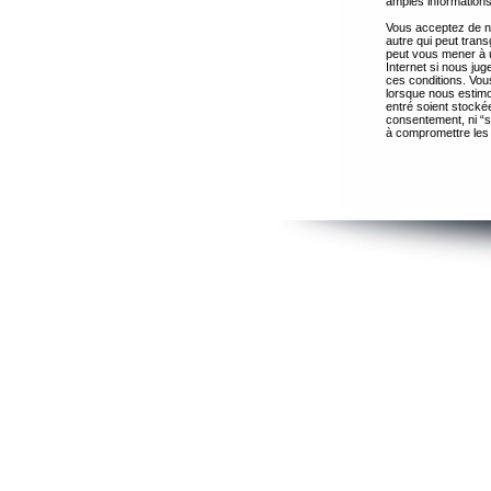
amples informations
Vous acceptez de ne
autre qui peut trans
peut vous mener à 
Internet si nous ju
ces conditions. Vous
lorsque nous estimo
entré soient stocké
consentement, ni “s
à compromettre les