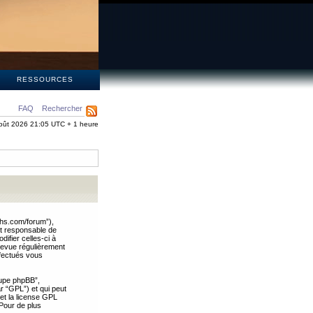
S
RESSOURCES
FAQ
Rechercher
oût 2026 21:05 UTC + 1 heure
ths.com/forum”),
nt responsable de
ifier celles-ci à
revue régulièrement
ffectués vous
oupe phpBB”,
ar “GPL”) et qui peut
 et la license GPL
Pour de plus