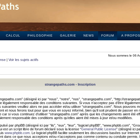
CALCUL
PHILOSOPHIE
GALERIE
NEWS
FORUM
A PROPO
Nous sommes le 06 A
onse
|
Voir les sujets actifs
strangepaths.com - Inscription
ngepaths.com” (désigné ici par “nous”, “notre”, “nos”, “strangepaths.com”, “http://strangepa
e légalement responsable des conditions suivantes. Si vous n’acceptez pas d’être légaleme
s suivantes veuillez alors ne pas accéder et/ou utiliser “strangepaths.com”. Nous pouvons mod
nt et nous ferons tout pour que vous en soyez informé, bien qu’il soit prudent de passer en 
car si vous continuez d’utiliser “strangepaths.com” après que les changements aient été e
alement responsable des conditions après qu’elles aient été mises à jour et/ou modifiées.
pulsé par phpBB (désigné ici par “ils”, “eux”, “leur”, “logiciel phpBB”, “www.phpbb.com”, “Gr
 est un script libre de forum déclaré sous la license “
General Public License
” (désigné ici p
uis
www.phpbb.com
. Le logiciel phpBB facilite seulement les discussions basées sur Internet
ement dans ce que nous acceptons et/ou n’acceptons pas comme contenu ou conduite permis. 