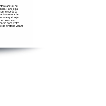
ctère sexuel ou
nale. Faire cela
seur d’Accès à
 renforcement de
importe quel sujet
s que vous avez
partie sans votre
e de piratage visant