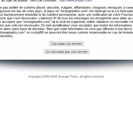
 au sujet de phpBB , merci de consulter :
http://www.phpbb.com/
.
 pas publier de contenu abusif, obscène, vulgaire, diffamatoire, choquant, menaçant, à cara
gresser les lois de votre pays, le pays où “strangepaths.com” est hébergé ou la Loi Internatio
un bannissement immédiat et de manière permanente, avec une notification de votre Fournis
geons que c’est nécessaire. L’adresse IP de tous les messages est enregistrée pour aider au
 acceptez que “strangepaths.com” ait le droit de supprimer, éditer, déplacer ou verrouiller n’
ns que cela est nécessaire. En tant qu’utilisateur vous acceptez que toutes les information
es dans notre base de données. Bien que cette information ne sera pas diffusée à une tierce 
trangepaths.com” ou ni phpBB ne pourront être tenus comme responsable en cas de tentativ
 données.
Copyright 2006-2008 Strange Paths, all rights reserved.