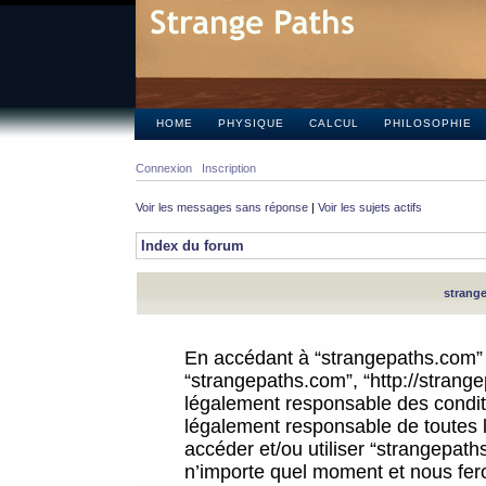
HOME
PHYSIQUE
CALCUL
PHILOSOPHIE
Connexion
Inscription
Voir les messages sans réponse
|
Voir les sujets actifs
Index du forum
strange
En accédant à “strangepaths.com” (d
“strangepaths.com”, “http://strang
légalement responsable des conditi
légalement responsable de toutes l
accéder et/ou utiliser “strangepat
n’importe quel moment et nous fer