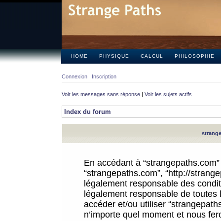
HOME
PHYSIQUE
CALCUL
PHILOSOPHIE
Connexion
Inscription
Voir les messages sans réponse
|
Voir les sujets actifs
Index du forum
strange
En accédant à “strangepaths.com” (d
“strangepaths.com”, “http://strang
légalement responsable des conditi
légalement responsable de toutes l
accéder et/ou utiliser “strangepat
n’importe quel moment et nous fer