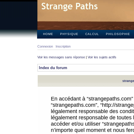
HOME
PHYSIQUE
CALCUL
PHILOSOPHIE
Connexion
Inscription
Voir les messages sans réponse
|
Voir les sujets actifs
Index du forum
strange
En accédant à “strangepaths.com” (d
“strangepaths.com”, “http://strang
légalement responsable des conditi
légalement responsable de toutes l
accéder et/ou utiliser “strangepat
n’importe quel moment et nous fer