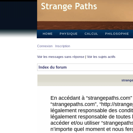
HOME
PHYSIQUE
CALCUL
PHILOSOPHIE
Connexion
Inscription
Voir les messages sans réponse
|
Voir les sujets actifs
Index du forum
strange
En accédant à “strangepaths.com” (d
“strangepaths.com”, “http://strang
légalement responsable des conditi
légalement responsable de toutes l
accéder et/ou utiliser “strangepat
n’importe quel moment et nous fer