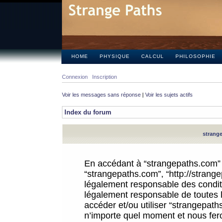
HOME
PHYSIQUE
CALCUL
PHILOSOPHIE
Connexion
Inscription
Voir les messages sans réponse
|
Voir les sujets actifs
Index du forum
strange
En accédant à “strangepaths.com” (d
“strangepaths.com”, “http://strang
légalement responsable des conditi
légalement responsable de toutes l
accéder et/ou utiliser “strangepat
n’importe quel moment et nous fer