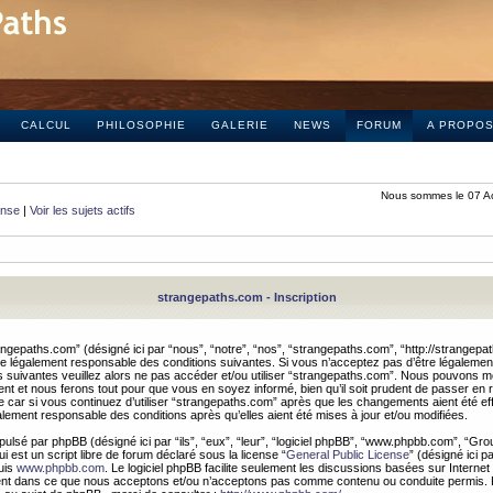
CALCUL
PHILOSOPHIE
GALERIE
NEWS
FORUM
A PROPO
Nous sommes le 07 A
onse
|
Voir les sujets actifs
strangepaths.com - Inscription
ngepaths.com” (désigné ici par “nous”, “notre”, “nos”, “strangepaths.com”, “http://strangepa
e légalement responsable des conditions suivantes. Si vous n’acceptez pas d’être légaleme
s suivantes veuillez alors ne pas accéder et/ou utiliser “strangepaths.com”. Nous pouvons mod
nt et nous ferons tout pour que vous en soyez informé, bien qu’il soit prudent de passer en 
car si vous continuez d’utiliser “strangepaths.com” après que les changements aient été e
alement responsable des conditions après qu’elles aient été mises à jour et/ou modifiées.
pulsé par phpBB (désigné ici par “ils”, “eux”, “leur”, “logiciel phpBB”, “www.phpbb.com”, “Gr
 est un script libre de forum déclaré sous la license “
General Public License
” (désigné ici p
uis
www.phpbb.com
. Le logiciel phpBB facilite seulement les discussions basées sur Internet
ement dans ce que nous acceptons et/ou n’acceptons pas comme contenu ou conduite permis. 