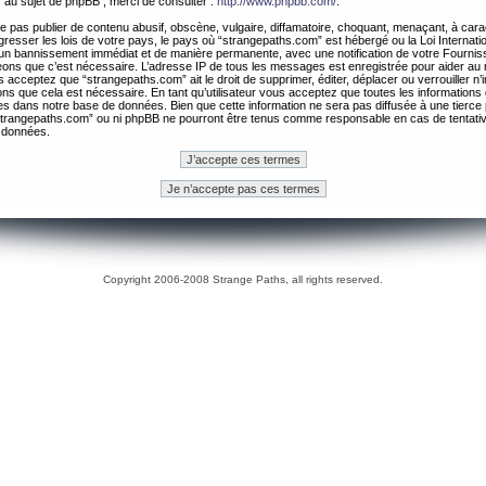
 au sujet de phpBB , merci de consulter :
http://www.phpbb.com/
.
 pas publier de contenu abusif, obscène, vulgaire, diffamatoire, choquant, menaçant, à cara
gresser les lois de votre pays, le pays où “strangepaths.com” est hébergé ou la Loi Internatio
un bannissement immédiat et de manière permanente, avec une notification de votre Fournis
geons que c’est nécessaire. L’adresse IP de tous les messages est enregistrée pour aider au
 acceptez que “strangepaths.com” ait le droit de supprimer, éditer, déplacer ou verrouiller n’
ns que cela est nécessaire. En tant qu’utilisateur vous acceptez que toutes les information
es dans notre base de données. Bien que cette information ne sera pas diffusée à une tierce 
trangepaths.com” ou ni phpBB ne pourront être tenus comme responsable en cas de tentativ
 données.
Copyright 2006-2008 Strange Paths, all rights reserved.