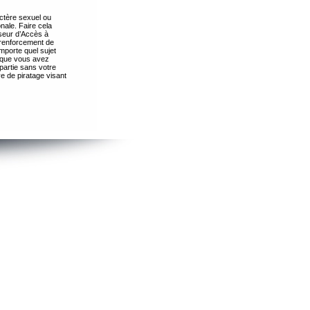
ctère sexuel ou
nale. Faire cela
seur d’Accès à
 renforcement de
importe quel sujet
s que vous avez
partie sans votre
e de piratage visant