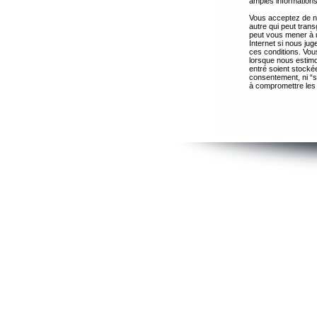
amples informations
Vous acceptez de ne
autre qui peut trans
peut vous mener à 
Internet si nous ju
ces conditions. Vous
lorsque nous estimo
entré soient stocké
consentement, ni “s
à compromettre les