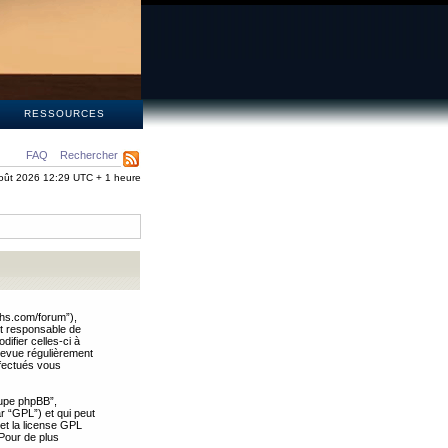
S
RESSOURCES
FAQ
Rechercher
oût 2026 12:29 UTC + 1 heure
ths.com/forum”),
nt responsable de
ifier celles-ci à
revue régulièrement
ffectués vous
oupe phpBB”,
ar “GPL”) et qui peut
 et la license GPL
Pour de plus