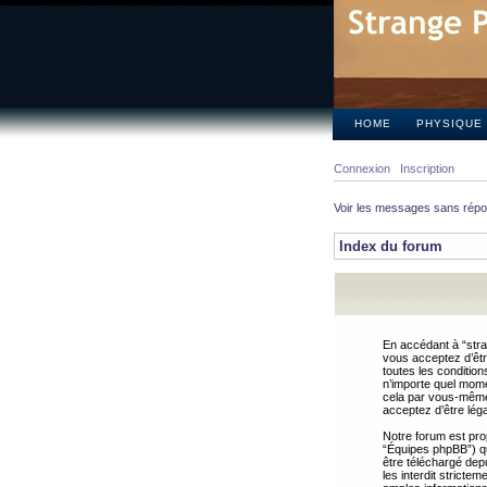
HOME
PHYSIQUE
Connexion
Inscription
Voir les messages sans rép
Index du forum
En accédant à “stra
vous acceptez d’êtr
toutes les condition
n’importe quel mome
cela par vous-même 
acceptez d’être lég
Notre forum est pro
“Équipes phpBB”) qui
être téléchargé dep
les interdit strict