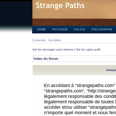
HOME
PHYSIQUE
CALCUL
PHILOSOPHIE
Connexion
Inscription
Voir les messages sans réponse
|
Voir les sujets actifs
Index du forum
strange
En accédant à “strangepaths.com” (d
“strangepaths.com”, “http://strang
légalement responsable des conditi
légalement responsable de toutes l
accéder et/ou utiliser “strangepat
n’importe quel moment et nous fer