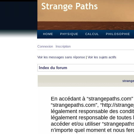
HOME
PHYSIQUE
CALCUL
PHILOSOPHIE
Connexion
Inscription
Voir les messages sans réponse
|
Voir les sujets actifs
Index du forum
strange
En accédant à “strangepaths.com” (d
“strangepaths.com”, “http://strang
légalement responsable des conditi
légalement responsable de toutes l
accéder et/ou utiliser “strangepat
n’importe quel moment et nous fer