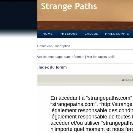
HOME
PHYSIQUE
CALCUL
PHILOSOPHIE
Connexion
Inscription
Voir les messages sans réponse
|
Voir les sujets actifs
Index du forum
strange
En accédant à “strangepaths.com” (d
“strangepaths.com”, “http://strang
légalement responsable des conditi
légalement responsable de toutes l
accéder et/ou utiliser “strangepat
n’importe quel moment et nous fer