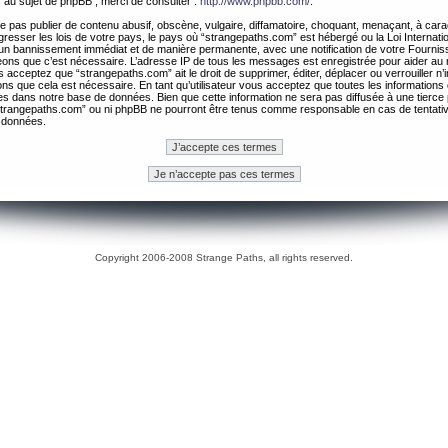
 au sujet de phpBB , merci de consulter :
http://www.phpbb.com/
.
 pas publier de contenu abusif, obscène, vulgaire, diffamatoire, choquant, menaçant, à cara
gresser les lois de votre pays, le pays où “strangepaths.com” est hébergé ou la Loi Internatio
un bannissement immédiat et de manière permanente, avec une notification de votre Fournis
geons que c’est nécessaire. L’adresse IP de tous les messages est enregistrée pour aider au
 acceptez que “strangepaths.com” ait le droit de supprimer, éditer, déplacer ou verrouiller n’
ns que cela est nécessaire. En tant qu’utilisateur vous acceptez que toutes les information
es dans notre base de données. Bien que cette information ne sera pas diffusée à une tierce 
trangepaths.com” ou ni phpBB ne pourront être tenus comme responsable en cas de tentativ
 données.
Copyright 2006-2008 Strange Paths, all rights reserved.