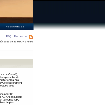
S
RESSOURCES
FAQ
Rechercher
oût 2026 05:33 UTC + 1 heure
ths.com/forum”),
nt responsable de
ifier celles-ci à
revue régulièrement
ffectués vous
oupe phpBB”,
ar “GPL”) et qui peut
 et la license GPL
Pour de plus