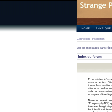
HOME
PHYSIQUE
Connexion
Inscription
Voir les messages sans rép
Index du forum
En accédant à “stra
vous acceptez d’êtr
toutes les condition
n’importe quel mome
cela par vous-même 
acceptez d’être lég
Notre forum est pro
“Équipes phpBB”) qui
être téléchargé dep
les interdit strict