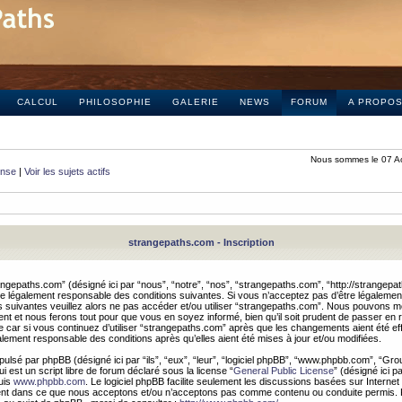
CALCUL
PHILOSOPHIE
GALERIE
NEWS
FORUM
A PROPO
Nous sommes le 07 A
onse
|
Voir les sujets actifs
strangepaths.com - Inscription
ngepaths.com” (désigné ici par “nous”, “notre”, “nos”, “strangepaths.com”, “http://strangepa
e légalement responsable des conditions suivantes. Si vous n’acceptez pas d’être légaleme
s suivantes veuillez alors ne pas accéder et/ou utiliser “strangepaths.com”. Nous pouvons mod
nt et nous ferons tout pour que vous en soyez informé, bien qu’il soit prudent de passer en 
car si vous continuez d’utiliser “strangepaths.com” après que les changements aient été e
alement responsable des conditions après qu’elles aient été mises à jour et/ou modifiées.
pulsé par phpBB (désigné ici par “ils”, “eux”, “leur”, “logiciel phpBB”, “www.phpbb.com”, “Gr
 est un script libre de forum déclaré sous la license “
General Public License
” (désigné ici p
uis
www.phpbb.com
. Le logiciel phpBB facilite seulement les discussions basées sur Internet
ement dans ce que nous acceptons et/ou n’acceptons pas comme contenu ou conduite permis. 