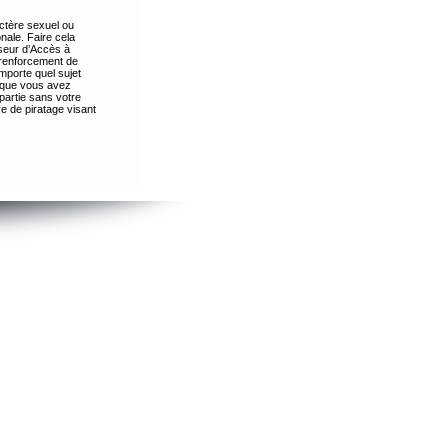
ctère sexuel ou
nale. Faire cela
seur d’Accès à
 renforcement de
importe quel sujet
s que vous avez
partie sans votre
e de piratage visant