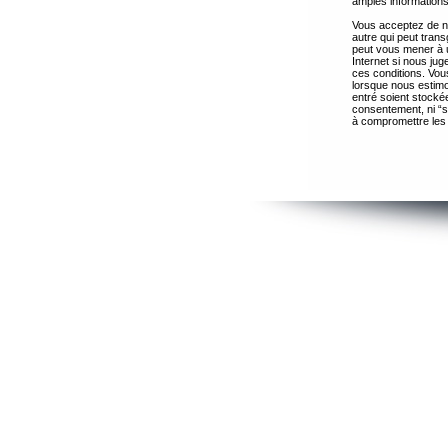
amples informations
Vous acceptez de ne
autre qui peut trans
peut vous mener à 
Internet si nous ju
ces conditions. Vous
lorsque nous estimo
entré soient stocké
consentement, ni “s
à compromettre les