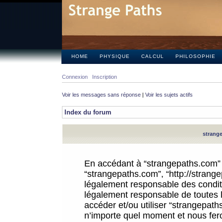
HOME
PHYSIQUE
CALCUL
PHILOSOPHIE
Connexion
Inscription
Voir les messages sans réponse
|
Voir les sujets actifs
Index du forum
strange
En accédant à “strangepaths.com” (d
“strangepaths.com”, “http://strang
légalement responsable des conditi
légalement responsable de toutes l
accéder et/ou utiliser “strangepat
n’importe quel moment et nous fer