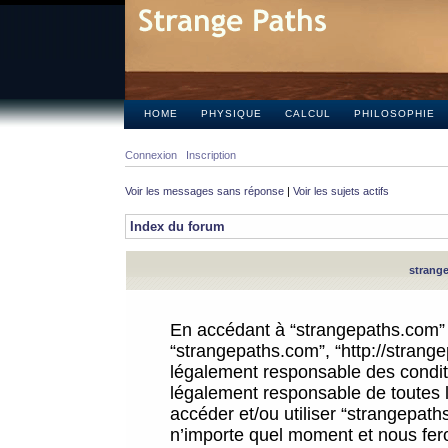
HOME
PHYSIQUE
CALCUL
PHILOSOPHIE
Connexion
Inscription
Voir les messages sans réponse
|
Voir les sujets actifs
Index du forum
strange
En accédant à “strangepaths.com” (d
“strangepaths.com”, “http://strang
légalement responsable des conditi
légalement responsable de toutes l
accéder et/ou utiliser “strangepat
n’importe quel moment et nous fer