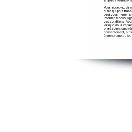
amples informations
Vous acceptez de ne
autre qui peut trans
peut vous mener à 
Internet si nous ju
ces conditions. Vous
lorsque nous estimo
entré soient stocké
consentement, ni “s
à compromettre les