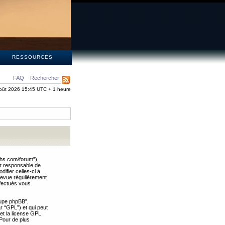
S
RESSOURCES
FAQ
Rechercher
oût 2026 15:45 UTC + 1 heure
ths.com/forum”),
nt responsable de
ifier celles-ci à
revue régulièrement
ffectués vous
oupe phpBB”,
ar “GPL”) et qui peut
 et la license GPL
Pour de plus