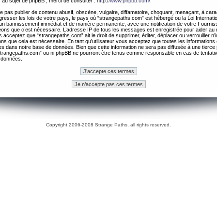
 au sujet de phpBB , merci de consulter :
http://www.phpbb.com/
.
 pas publier de contenu abusif, obscène, vulgaire, diffamatoire, choquant, menaçant, à cara
gresser les lois de votre pays, le pays où “strangepaths.com” est hébergé ou la Loi Internatio
un bannissement immédiat et de manière permanente, avec une notification de votre Fournis
geons que c’est nécessaire. L’adresse IP de tous les messages est enregistrée pour aider au
 acceptez que “strangepaths.com” ait le droit de supprimer, éditer, déplacer ou verrouiller n’
ns que cela est nécessaire. En tant qu’utilisateur vous acceptez que toutes les information
es dans notre base de données. Bien que cette information ne sera pas diffusée à une tierce 
trangepaths.com” ou ni phpBB ne pourront être tenus comme responsable en cas de tentativ
 données.
Copyright 2006-2008 Strange Paths, all rights reserved.