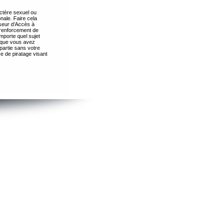
ctère sexuel ou
nale. Faire cela
seur d’Accès à
 renforcement de
importe quel sujet
s que vous avez
partie sans votre
e de piratage visant