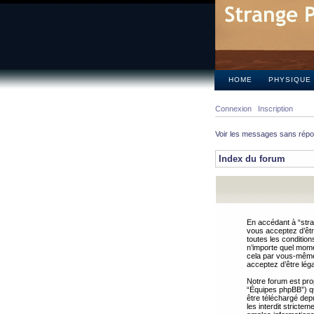
HOME
PHYSIQUE
Connexion
Inscription
Voir les messages sans rép
Index du forum
En accédant à “stra
vous acceptez d’êtr
toutes les condition
n’importe quel mome
cela par vous-même 
acceptez d’être lég
Notre forum est pro
“Équipes phpBB”) qui
être téléchargé dep
les interdit strict