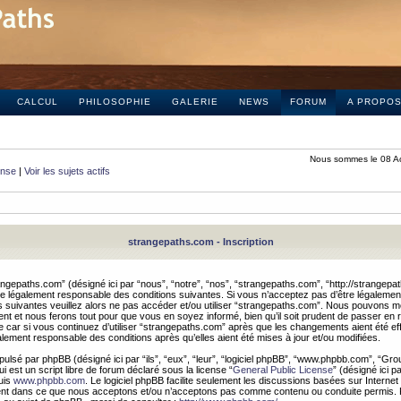
CALCUL
PHILOSOPHIE
GALERIE
NEWS
FORUM
A PROPO
Nous sommes le 08 A
onse
|
Voir les sujets actifs
strangepaths.com - Inscription
ngepaths.com” (désigné ici par “nous”, “notre”, “nos”, “strangepaths.com”, “http://strangepa
e légalement responsable des conditions suivantes. Si vous n’acceptez pas d’être légaleme
s suivantes veuillez alors ne pas accéder et/ou utiliser “strangepaths.com”. Nous pouvons mod
nt et nous ferons tout pour que vous en soyez informé, bien qu’il soit prudent de passer en 
car si vous continuez d’utiliser “strangepaths.com” après que les changements aient été e
alement responsable des conditions après qu’elles aient été mises à jour et/ou modifiées.
pulsé par phpBB (désigné ici par “ils”, “eux”, “leur”, “logiciel phpBB”, “www.phpbb.com”, “Gr
 est un script libre de forum déclaré sous la license “
General Public License
” (désigné ici p
uis
www.phpbb.com
. Le logiciel phpBB facilite seulement les discussions basées sur Internet
ement dans ce que nous acceptons et/ou n’acceptons pas comme contenu ou conduite permis. 