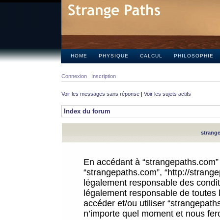
HOME
PHYSIQUE
CALCUL
PHILOSOPHIE
Connexion
Inscription
Voir les messages sans réponse
|
Voir les sujets actifs
Index du forum
strange
En accédant à “strangepaths.com” (d
“strangepaths.com”, “http://strang
légalement responsable des conditi
légalement responsable de toutes l
accéder et/ou utiliser “strangepat
n’importe quel moment et nous fer