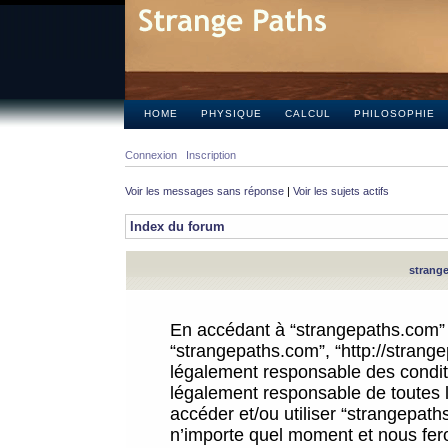
HOME
PHYSIQUE
CALCUL
PHILOSOPHIE
Connexion
Inscription
Voir les messages sans réponse
|
Voir les sujets actifs
Index du forum
strange
En accédant à “strangepaths.com” (d
“strangepaths.com”, “http://strang
légalement responsable des conditi
légalement responsable de toutes l
accéder et/ou utiliser “strangepat
n’importe quel moment et nous fer