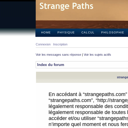
HOME
PHYSIQUE
CALCUL
PHILOSOPHIE
Connexion
Inscription
Voir les messages sans réponse
|
Voir les sujets actifs
Index du forum
strange
En accédant à “strangepaths.com” (d
“strangepaths.com”, “http://strang
légalement responsable des conditi
légalement responsable de toutes l
accéder et/ou utiliser “strangepat
n’importe quel moment et nous fer