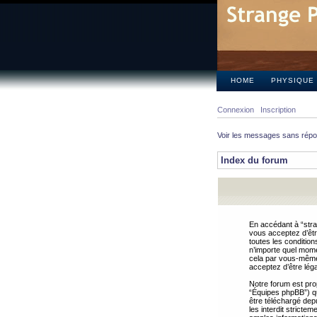
HOME
PHYSIQUE
Connexion
Inscription
Voir les messages sans rép
Index du forum
En accédant à “stra
vous acceptez d’êtr
toutes les condition
n’importe quel mome
cela par vous-même 
acceptez d’être lég
Notre forum est pro
“Équipes phpBB”) qui
être téléchargé dep
les interdit strict