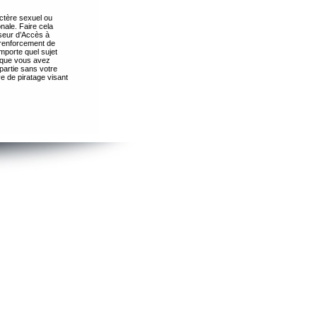
ctère sexuel ou
nale. Faire cela
seur d’Accès à
 renforcement de
importe quel sujet
s que vous avez
partie sans votre
e de piratage visant