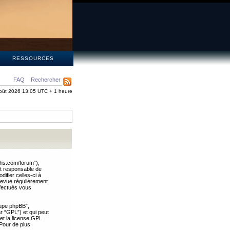
S
RESSOURCES
FAQ
Rechercher
oût 2026 13:05 UTC + 1 heure
ths.com/forum”),
nt responsable de
ifier celles-ci à
revue régulièrement
ffectués vous
oupe phpBB”,
ar “GPL”) et qui peut
 et la license GPL
Pour de plus