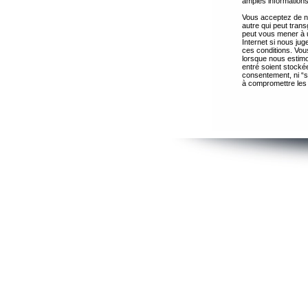
amples informations
Vous acceptez de ne
autre qui peut trans
peut vous mener à 
Internet si nous ju
ces conditions. Vous
lorsque nous estimo
entré soient stocké
consentement, ni “s
à compromettre les