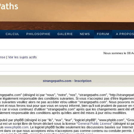
CALCUL
PHILOSOPHIE
GALERIE
NEWS
FORUM
A PROPO
Nous sommes le 08 A
onse
|
Voir les sujets actifs
strangepaths.com - Inscription
ngepaths.com” (désigné ici par “nous”, “notre”, “nos”, “strangepaths.com”, “http://strangepa
e légalement responsable des conditions suivantes. Si vous n’acceptez pas d’être légaleme
s suivantes veuillez alors ne pas accéder et/ou utiliser “strangepaths.com”. Nous pouvons mod
nt et nous ferons tout pour que vous en soyez informé, bien qu’il soit prudent de passer en 
car si vous continuez d’utiliser “strangepaths.com” après que les changements aient été e
alement responsable des conditions après qu’elles aient été mises à jour et/ou modifiées.
pulsé par phpBB (désigné ici par “ils”, “eux”, “leur”, “logiciel phpBB”, “www.phpbb.com”, “Gr
 est un script libre de forum déclaré sous la license “
General Public License
” (désigné ici p
uis
www.phpbb.com
. Le logiciel phpBB facilite seulement les discussions basées sur Internet
ement dans ce que nous acceptons et/ou n’acceptons pas comme contenu ou conduite permis. 