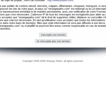
 au sujet de phpBB , merci de consulter :
http://www.phpbb.com/
.
 pas publier de contenu abusif, obscène, vulgaire, diffamatoire, choquant, menaçant, à cara
gresser les lois de votre pays, le pays où “strangepaths.com” est hébergé ou la Loi Internatio
un bannissement immédiat et de manière permanente, avec une notification de votre Fournis
geons que c’est nécessaire. L’adresse IP de tous les messages est enregistrée pour aider au
 acceptez que “strangepaths.com” ait le droit de supprimer, éditer, déplacer ou verrouiller n’
ns que cela est nécessaire. En tant qu’utilisateur vous acceptez que toutes les information
es dans notre base de données. Bien que cette information ne sera pas diffusée à une tierce 
trangepaths.com” ou ni phpBB ne pourront être tenus comme responsable en cas de tentativ
 données.
Copyright 2006-2008 Strange Paths, all rights reserved.