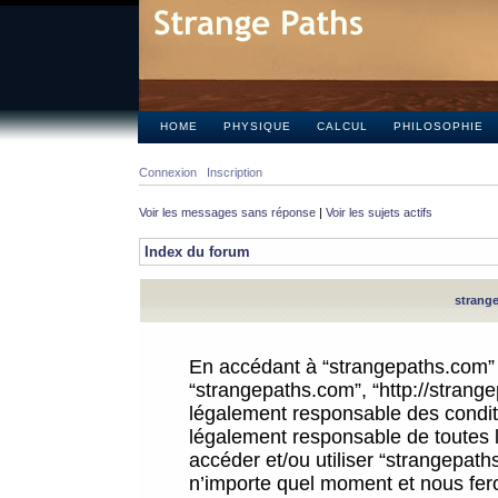
HOME
PHYSIQUE
CALCUL
PHILOSOPHIE
Connexion
Inscription
Voir les messages sans réponse
|
Voir les sujets actifs
Index du forum
strange
En accédant à “strangepaths.com” (d
“strangepaths.com”, “http://strang
légalement responsable des conditi
légalement responsable de toutes l
accéder et/ou utiliser “strangepat
n’importe quel moment et nous fer