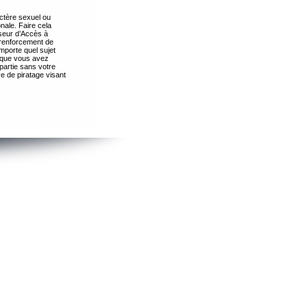
ctère sexuel ou
nale. Faire cela
seur d’Accès à
 renforcement de
importe quel sujet
s que vous avez
partie sans votre
e de piratage visant