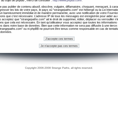
 au sujet de phpBB , merci de consulter :
http://www.phpbb.com/
.
 pas publier de contenu abusif, obscène, vulgaire, diffamatoire, choquant, menaçant, à cara
gresser les lois de votre pays, le pays où “strangepaths.com” est hébergé ou la Loi Internatio
un bannissement immédiat et de manière permanente, avec une notification de votre Fournis
geons que c’est nécessaire. L’adresse IP de tous les messages est enregistrée pour aider au
 acceptez que “strangepaths.com” ait le droit de supprimer, éditer, déplacer ou verrouiller n’
ns que cela est nécessaire. En tant qu’utilisateur vous acceptez que toutes les information
es dans notre base de données. Bien que cette information ne sera pas diffusée à une tierce 
trangepaths.com” ou ni phpBB ne pourront être tenus comme responsable en cas de tentativ
 données.
Copyright 2006-2008 Strange Paths, all rights reserved.