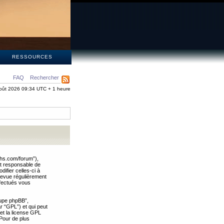
S
RESSOURCES
FAQ
Rechercher
oût 2026 09:34 UTC + 1 heure
ths.com/forum”),
nt responsable de
ifier celles-ci à
revue régulièrement
ffectués vous
oupe phpBB”,
ar “GPL”) et qui peut
 et la license GPL
Pour de plus