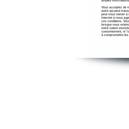
amples informations
Vous acceptez de ne
autre qui peut trans
peut vous mener à 
Internet si nous ju
ces conditions. Vous
lorsque nous estimo
entré soient stocké
consentement, ni “s
à compromettre les