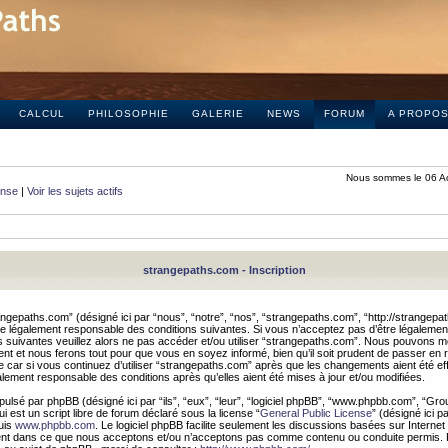
CALCUL
PHILOSOPHIE
GALERIE
NEWS
FORUM
A PROPO
Nous sommes le 06 A
onse
|
Voir les sujets actifs
strangepaths.com - Inscription
ngepaths.com” (désigné ici par “nous”, “notre”, “nos”, “strangepaths.com”, “http://strangepa
e légalement responsable des conditions suivantes. Si vous n’acceptez pas d’être légaleme
s suivantes veuillez alors ne pas accéder et/ou utiliser “strangepaths.com”. Nous pouvons mod
nt et nous ferons tout pour que vous en soyez informé, bien qu’il soit prudent de passer en 
car si vous continuez d’utiliser “strangepaths.com” après que les changements aient été e
alement responsable des conditions après qu’elles aient été mises à jour et/ou modifiées.
pulsé par phpBB (désigné ici par “ils”, “eux”, “leur”, “logiciel phpBB”, “www.phpbb.com”, “Gr
 est un script libre de forum déclaré sous la license “
General Public License
” (désigné ici p
uis
www.phpbb.com
. Le logiciel phpBB facilite seulement les discussions basées sur Internet
ement dans ce que nous acceptons et/ou n’acceptons pas comme contenu ou conduite permis. 