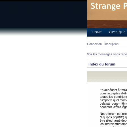
HOME
PHYSIQUE
Connexion
Inscription
Voir les messages sans rép
Index du forum
En accédant à “stra
vous acceptez d’êtr
toutes les condition
n’importe quel mome
cela par vous-même 
acceptez d’être lég
Notre forum est pro
“Équipes phpBB”) qui
être téléchargé dep
les interdit strict