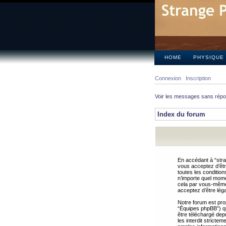
HOME
PHYSIQUE
Connexion
Inscription
Voir les messages sans rép
Index du forum
En accédant à “stra
vous acceptez d’êtr
toutes les condition
n’importe quel mome
cela par vous-même 
acceptez d’être lég
Notre forum est pro
“Équipes phpBB”) qui
être téléchargé dep
les interdit strict