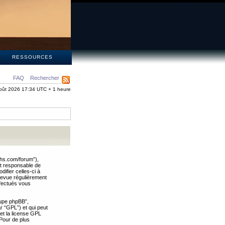
S
RESSOURCES
FAQ
Rechercher
oût 2026 17:34 UTC + 1 heure
ths.com/forum”),
nt responsable de
ifier celles-ci à
revue régulièrement
ffectués vous
oupe phpBB”,
ar “GPL”) et qui peut
 et la license GPL
Pour de plus