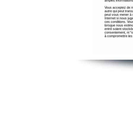
amples informations
Vous acceptez de ne
autre qui peut trans
peut vous mener à 
Internet si nous ju
ces conditions. Vous
lorsque nous estimo
entré soient stocké
consentement, ni “s
à compromettre les