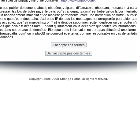
 au sujet de phpBB , merci de consulter :
http://www.phpbb.com/
.
 pas publier de contenu abusif, obscène, vulgaire, diffamatoire, choquant, menaçant, à cara
gresser les lois de votre pays, le pays où “strangepaths.com” est hébergé ou la Loi Internatio
un bannissement immédiat et de manière permanente, avec une notification de votre Fournis
geons que c’est nécessaire. L’adresse IP de tous les messages est enregistrée pour aider au
 acceptez que “strangepaths.com” ait le droit de supprimer, éditer, déplacer ou verrouiller n’
ns que cela est nécessaire. En tant qu’utilisateur vous acceptez que toutes les information
es dans notre base de données. Bien que cette information ne sera pas diffusée à une tierce 
trangepaths.com” ou ni phpBB ne pourront être tenus comme responsable en cas de tentativ
 données.
Copyright 2006-2008 Strange Paths, all rights reserved.