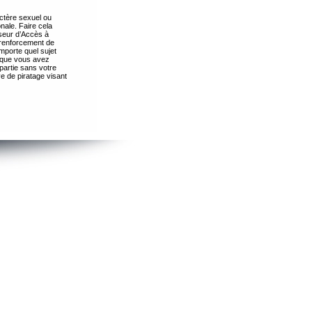
ctère sexuel ou
nale. Faire cela
seur d’Accès à
 renforcement de
importe quel sujet
s que vous avez
partie sans votre
e de piratage visant