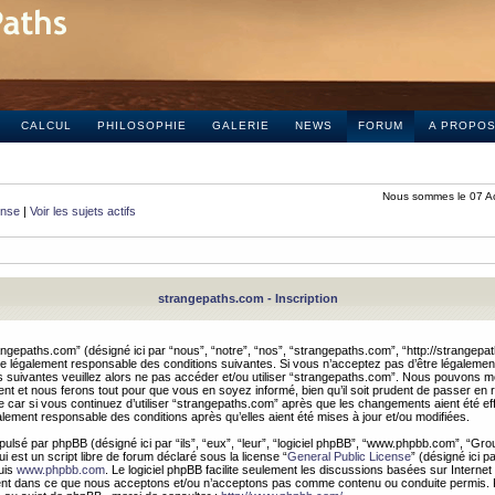
CALCUL
PHILOSOPHIE
GALERIE
NEWS
FORUM
A PROPO
Nous sommes le 07 A
onse
|
Voir les sujets actifs
strangepaths.com - Inscription
ngepaths.com” (désigné ici par “nous”, “notre”, “nos”, “strangepaths.com”, “http://strangepa
e légalement responsable des conditions suivantes. Si vous n’acceptez pas d’être légaleme
s suivantes veuillez alors ne pas accéder et/ou utiliser “strangepaths.com”. Nous pouvons mod
nt et nous ferons tout pour que vous en soyez informé, bien qu’il soit prudent de passer en 
car si vous continuez d’utiliser “strangepaths.com” après que les changements aient été e
alement responsable des conditions après qu’elles aient été mises à jour et/ou modifiées.
pulsé par phpBB (désigné ici par “ils”, “eux”, “leur”, “logiciel phpBB”, “www.phpbb.com”, “Gr
 est un script libre de forum déclaré sous la license “
General Public License
” (désigné ici p
uis
www.phpbb.com
. Le logiciel phpBB facilite seulement les discussions basées sur Internet
ement dans ce que nous acceptons et/ou n’acceptons pas comme contenu ou conduite permis. 