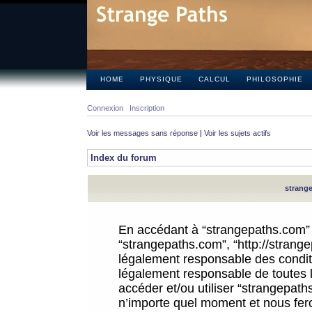
HOME
PHYSIQUE
CALCUL
PHILOSOPHIE
Connexion
Inscription
Voir les messages sans réponse
|
Voir les sujets actifs
Index du forum
strange
En accédant à “strangepaths.com” (d
“strangepaths.com”, “http://strang
légalement responsable des conditi
légalement responsable de toutes l
accéder et/ou utiliser “strangepat
n’importe quel moment et nous fer