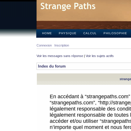
HOME
PHYSIQUE
CALCUL
PHILOSOPHIE
Connexion
Inscription
Voir les messages sans réponse
|
Voir les sujets actifs
Index du forum
strange
En accédant à “strangepaths.com” (d
“strangepaths.com”, “http://strang
légalement responsable des conditi
légalement responsable de toutes l
accéder et/ou utiliser “strangepat
n’importe quel moment et nous fer