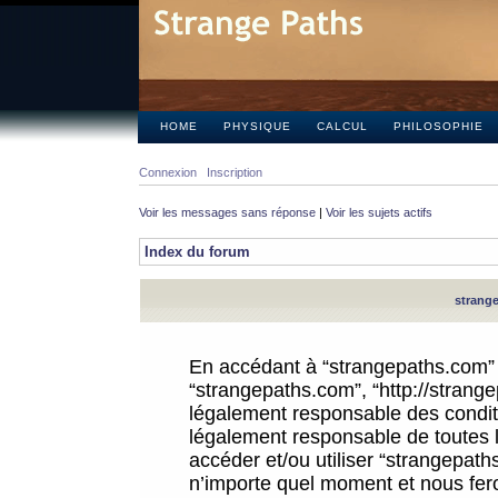
HOME
PHYSIQUE
CALCUL
PHILOSOPHIE
Connexion
Inscription
Voir les messages sans réponse
|
Voir les sujets actifs
Index du forum
strange
En accédant à “strangepaths.com” (d
“strangepaths.com”, “http://strang
légalement responsable des conditi
légalement responsable de toutes l
accéder et/ou utiliser “strangepat
n’importe quel moment et nous fer