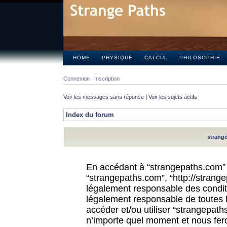
HOME
PHYSIQUE
CALCUL
PHILOSOPHIE
Connexion
Inscription
Voir les messages sans réponse
|
Voir les sujets actifs
Index du forum
strange
En accédant à “strangepaths.com” (d
“strangepaths.com”, “http://strang
légalement responsable des conditi
légalement responsable de toutes l
accéder et/ou utiliser “strangepat
n’importe quel moment et nous fer