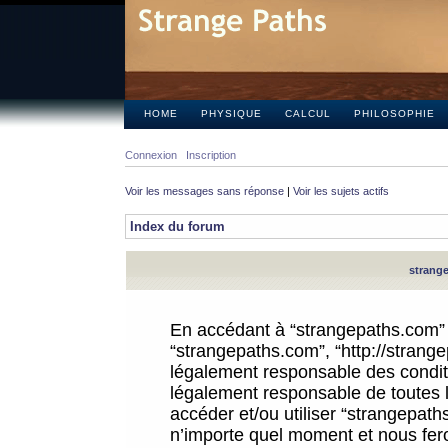
HOME
PHYSIQUE
CALCUL
PHILOSOPHIE
Connexion
Inscription
Voir les messages sans réponse
|
Voir les sujets actifs
Index du forum
strange
En accédant à “strangepaths.com” (d
“strangepaths.com”, “http://strang
légalement responsable des conditi
légalement responsable de toutes l
accéder et/ou utiliser “strangepat
n’importe quel moment et nous fer