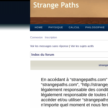
HOME
PHYSIQUE
CALCUL
PHILOSOPHIE
Connexion
Inscription
Voir les messages sans réponse
|
Voir les sujets actifs
Index du forum
strange
En accédant à “strangepaths.com” (d
“strangepaths.com”, “http://strang
légalement responsable des conditi
légalement responsable de toutes l
accéder et/ou utiliser “strangepat
n’importe quel moment et nous fer