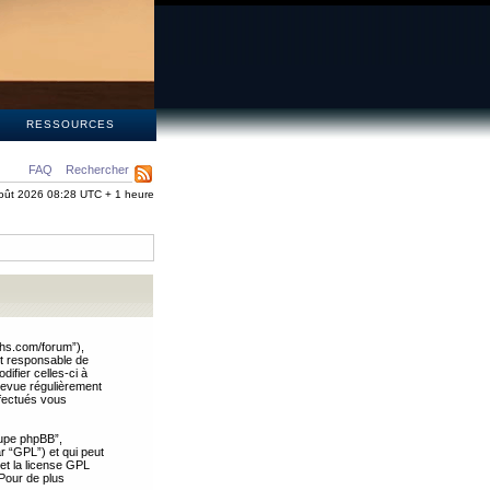
S
RESSOURCES
FAQ
Rechercher
oût 2026 08:28 UTC + 1 heure
ths.com/forum”),
nt responsable de
ifier celles-ci à
revue régulièrement
ffectués vous
oupe phpBB”,
ar “GPL”) et qui peut
 et la license GPL
Pour de plus