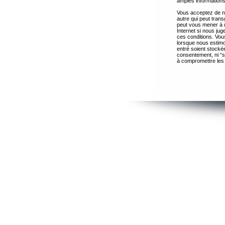
amples informations
Vous acceptez de ne
autre qui peut trans
peut vous mener à 
Internet si nous ju
ces conditions. Vous
lorsque nous estimo
entré soient stocké
consentement, ni “s
à compromettre les