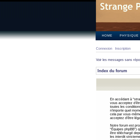
HOME
PHYSIQUE
Connexion
Inscription
Voir les messages sans rép
Index du forum
En accédant à “stra
vous acceptez d’êtr
toutes les condition
n’importe quel mome
cela par vous-même 
acceptez d’être lég
Notre forum est pro
“Équipes phpBB”) qui
être téléchargé dep
les interdit strict