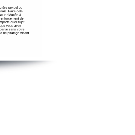
ctère sexuel ou
nale. Faire cela
seur d’Accès à
 renforcement de
importe quel sujet
s que vous avez
partie sans votre
e de piratage visant