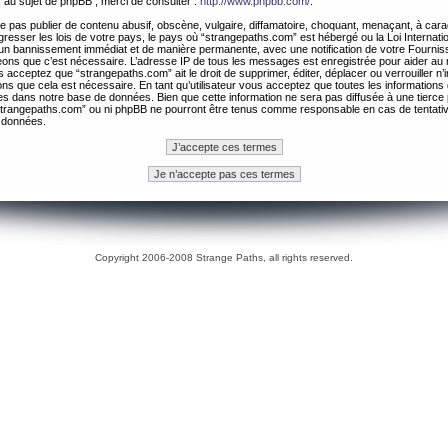
 au sujet de phpBB , merci de consulter :
http://www.phpbb.com/
.
 pas publier de contenu abusif, obscène, vulgaire, diffamatoire, choquant, menaçant, à cara
gresser les lois de votre pays, le pays où “strangepaths.com” est hébergé ou la Loi Internatio
un bannissement immédiat et de manière permanente, avec une notification de votre Fournis
geons que c’est nécessaire. L’adresse IP de tous les messages est enregistrée pour aider au
 acceptez que “strangepaths.com” ait le droit de supprimer, éditer, déplacer ou verrouiller n’
ns que cela est nécessaire. En tant qu’utilisateur vous acceptez que toutes les information
es dans notre base de données. Bien que cette information ne sera pas diffusée à une tierce 
trangepaths.com” ou ni phpBB ne pourront être tenus comme responsable en cas de tentativ
 données.
Copyright 2006-2008 Strange Paths, all rights reserved.