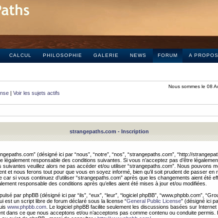
CALCUL
PHILOSOPHIE
GALERIE
NEWS
FORUM
A PROPO
Nous sommes le 08 A
onse
|
Voir les sujets actifs
strangepaths.com - Inscription
ngepaths.com” (désigné ici par “nous”, “notre”, “nos”, “strangepaths.com”, “http://strangepa
e légalement responsable des conditions suivantes. Si vous n’acceptez pas d’être légaleme
s suivantes veuillez alors ne pas accéder et/ou utiliser “strangepaths.com”. Nous pouvons mod
nt et nous ferons tout pour que vous en soyez informé, bien qu’il soit prudent de passer en 
car si vous continuez d’utiliser “strangepaths.com” après que les changements aient été e
alement responsable des conditions après qu’elles aient été mises à jour et/ou modifiées.
pulsé par phpBB (désigné ici par “ils”, “eux”, “leur”, “logiciel phpBB”, “www.phpbb.com”, “Gr
 est un script libre de forum déclaré sous la license “
General Public License
” (désigné ici p
uis
www.phpbb.com
. Le logiciel phpBB facilite seulement les discussions basées sur Internet
ement dans ce que nous acceptons et/ou n’acceptons pas comme contenu ou conduite permis. 